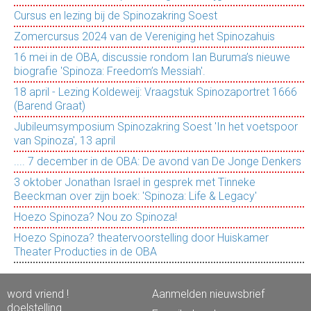
Cursus en lezing bij de Spinozakring Soest
Zomercursus 2024 van de Vereniging het Spinozahuis
16 mei in de OBA, discussie rondom Ian Buruma’s nieuwe
biografie 'Spinoza: Freedom’s Messiah'.
18 april - Lezing Koldeweij: Vraagstuk Spinozaportret 1666
(Barend Graat)
Jubileumsymposium Spinozakring Soest 'In het voetspoor
van Spinoza', 13 april
.... 7 december in de OBA: De avond van De Jonge Denkers
3 oktober Jonathan Israel in gesprek met Tinneke
Beeckman over zijn boek: 'Spinoza: Life & Legacy'
Hoezo Spinoza? Nou zo Spinoza!
Hoezo Spinoza? theatervoorstelling door Huiskamer
Theater Producties in de OBA
word vriend !
Aanmelden nieuwsbrief
doelstelling