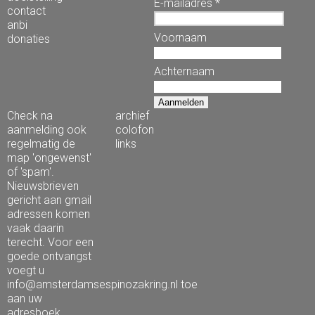
E-mailadres *
contact
anbi
Voornaam
donaties
Achternaam
Check na
archief
aanmelding ook
colofon
regelmatig de
links
map 'ongewenst'
of 'spam'.
Nieuwsbrieven
gericht aan gmail
adressen komen
vaak daarin
terecht. Voor een
goede ontvangst
voegt u
info@amsterdamsespinozakring.nl toe
aan uw
adresboek.