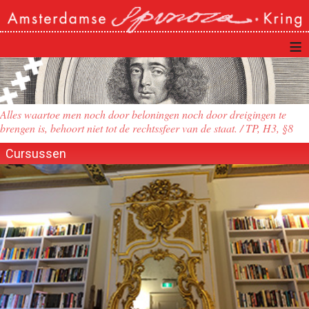
≡
Alles waartoe men noch door beloningen noch door dreigingen te
brengen is, behoort niet tot de rechtssfeer van de staat. / TP, H3, §8
Cursussen