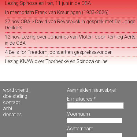
Lezing Spinoza en Iran, 11 juni in de OBA
In memoriam Frank van Kreuningen (1933-2026)
27 nov OBA > David van Reybrouck in gesprek met De Jonge
Denkers
12 nov. Lezing over Johannes van Vloten, door Remieg Aerts,
in de OBA
4 Bells for Freedom, concert en gespreksavonden
Lezing KNAW over Thorbecke en Spinoza online
word vriend !
Aanmelden nieuwsbrief
doelstelling
E-mailadres *
contact
anbi
Voornaam
donaties
Achternaam