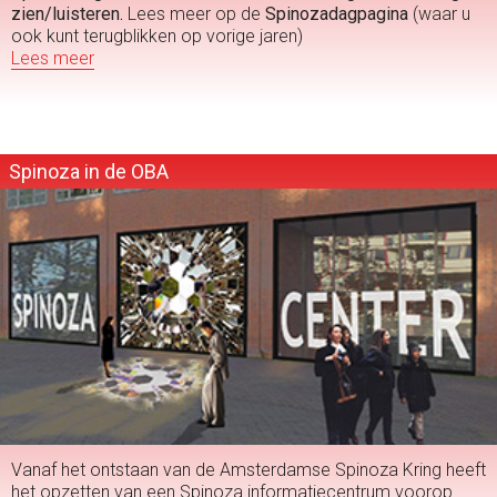
zien/luisteren.
Lees meer op de
Spinozadagpagina
(waar u
ook kunt terugblikken op vorige jaren)
Lees meer
Spinoza in de OBA
Vanaf het ontstaan van de Amsterdamse Spinoza Kring heeft
het opzetten van een Spinoza informatiecentrum voorop