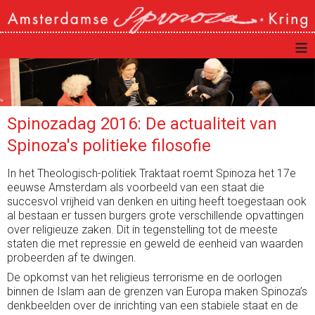
≡
Spinozadag 2016: De actualiteit van
Spinoza's politieke filosofie
In het Theologisch-politiek Traktaat roemt Spinoza het 17e
eeuwse Amsterdam als voorbeeld van een staat die
succesvol vrijheid van denken en uiting heeft toegestaan ook
al bestaan er tussen burgers grote verschillende opvattingen
over religieuze zaken. Dit in tegenstelling tot de meeste
staten die met repressie en geweld de eenheid van waarden
probeerden af te dwingen.
De opkomst van het religieus terrorisme en de oorlogen
binnen de Islam aan de grenzen van Europa maken Spinoza’s
denkbeelden over de inrichting van een stabiele staat en de