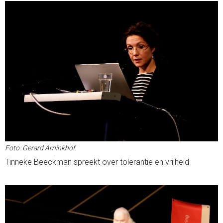
Foto: Gerard Arninkhof
Tinneke Beeckman spreekt over tolerantie en vrijheid