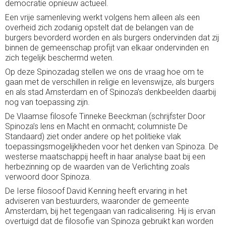
democratie opnieuw actueel.
Een vrije samenleving werkt volgens hem alleen als een
overheid zich zodanig opstelt dat de belangen van de
burgers bevorderd worden en als burgers ondervinden dat zij
binnen de gemeenschap profijt van elkaar ondervinden en
zich tegelijk beschermd weten.
Op deze Spinozadag stellen we ons de vraag hoe om te
gaan met de verschillen in religie en levenswijze, als burgers
en als stad Amsterdam en of Spinoza’s denkbeelden daarbij
nog van toepassing zijn.
De Vlaamse filosofe Tinneke Beeckman (schrijfster Door
Spinoza’s lens en Macht en onmacht; columniste De
Standaard) ziet onder andere op het politieke vlak
toepassingsmogelijkheden voor het denken van Spinoza. De
westerse maatschappij heeft in haar analyse baat bij een
herbezinning op de waarden van de Verlichting zoals
verwoord door Spinoza.
De Ierse filosoof David Kenning heeft ervaring in het
adviseren van bestuurders, waaronder de gemeente
Amsterdam, bij het tegengaan van radicalisering. Hij is ervan
overtuigd dat de filosofie van Spinoza gebruikt kan worden