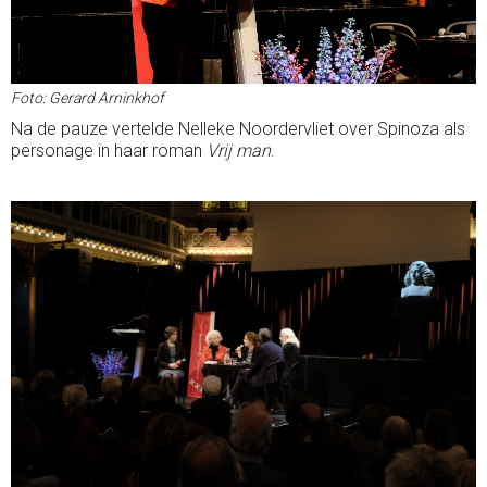
Foto: Gerard Arninkhof
Na de pauze vertelde Nelleke Noordervliet over Spinoza als
personage in haar roman
Vrij man
.