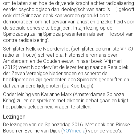
om te laten zien hoe de drijvende kracht achter radicalisering
eerder psychologisch dan ideologisch van aard is. Hij gelooft
ook dat Spinoza's denk kan worden gebruikt door
democratieën om het gevaar van angst en onzekerheid voor
de sociale cohesie te begrijpen. In zijn lezing op de
Spinozadag zal hij Spinoza presenteren als een 'Filosoof van
contra-radicalisering'.
Schrijfster Nelleke Noordervliet (schrijfster, columniste VPRO-
radio en Trouw) schreef o.a. historische romans over
Amsterdam en de Gouden eeuw. In haar boek ‘Vrij man’
(2012) voert Noordervliet de lezer terug naar de Republiek
der Zeven Verenigde Nederlanden en scherpt de
hoofdpersoon zijn gedachten aan Spinoza’s geschriften en
dat van andere tijdgenoten (oa Koerbagh).
Onder leiding van Karianne Marx (Amsterdamse Spinoza
Kring) zullen de sprekers met elkaar in debat gaan en krijgt
het publiek gelegenheid vragen te stellen.
Lezingen
De lezingen van de Spinozadag 2016. Met dank aan Rinske
Bosch en Eveline van Dijck (
YOYmedia
) voor de video's.