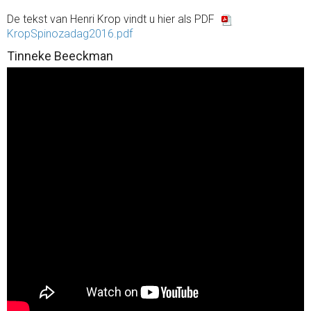
De tekst van Henri Krop vindt u hier als PDF
KropSpinozadag2016.pdf
Tinneke Beeckman