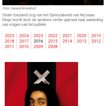
Foto: Gerard Arninkhof
Onder toeziend oog van het Spinozabeeld van Nicolaas
Dings wordt door de sprekers verder gepraat naar aanleiding
van vragen van het publiek.
2025
2024
2023
2022
2021
2020
2019
2018
2017
2016
2015
2014
2013
2012
2011
2010
2009
2008