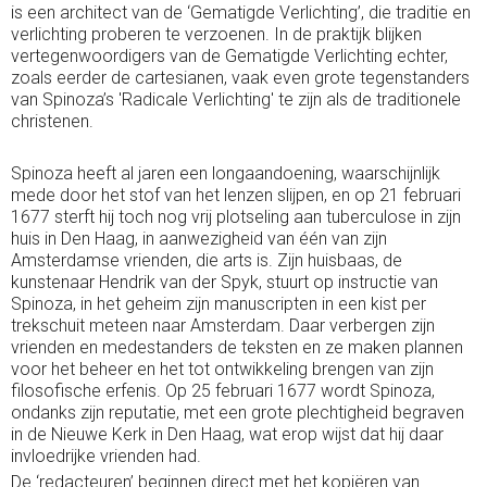
is een architect van de ‘Gematigde Verlichting’, die traditie en
verlichting proberen te verzoenen. In de praktijk blijken
vertegenwoordigers van de Gematigde Verlichting echter,
zoals eerder de cartesianen, vaak even grote tegenstanders
van Spinoza’s 'Radicale Verlichting' te zijn als de traditionele
christenen.
Spinoza heeft al jaren een longaandoening, waarschijnlijk
mede door het stof van het lenzen slijpen, en op 21 februari
1677 sterft hij toch nog vrij plotseling aan tuberculose in zijn
huis in Den Haag, in aanwezigheid van één van zijn
Amsterdamse vrienden, die arts is. Zijn huisbaas, de
kunstenaar Hendrik van der Spyk, stuurt op instructie van
Spinoza, in het geheim zijn manuscripten in een kist per
trekschuit meteen naar Amsterdam. Daar verbergen zijn
vrienden en medestanders de teksten en ze maken plannen
voor het beheer en het tot ontwikkeling brengen van zijn
filosofische erfenis. Op 25 februari 1677 wordt Spinoza,
ondanks zijn reputatie, met een grote plechtigheid begraven
in de Nieuwe Kerk in Den Haag, wat erop wijst dat hij daar
invloedrijke vrienden had.
De ‘redacteuren’ beginnen direct met het kopiëren van