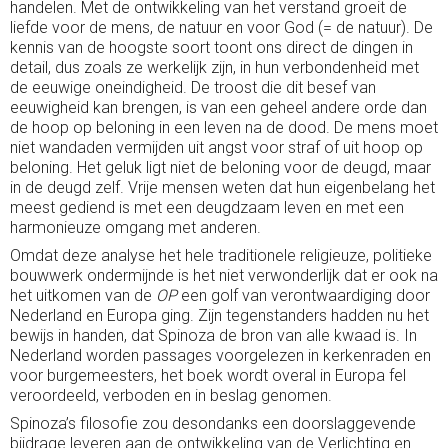
handelen. Met de ontwikkeling van het verstand groeit de
liefde voor de mens, de natuur en voor God (= de natuur). De
kennis van de hoogste soort toont ons direct de dingen in
detail, dus zoals ze werkelijk zijn, in hun verbondenheid met
de eeuwige oneindigheid. De troost die dit besef van
eeuwigheid kan brengen, is van een geheel andere orde dan
de hoop op beloning in een leven na de dood. De mens moet
niet wandaden vermijden uit angst voor straf of uit hoop op
beloning. Het geluk ligt niet de beloning voor de deugd, maar
in de deugd zelf. Vrije mensen weten dat hun eigenbelang het
meest gediend is met een deugdzaam leven en met een
harmonieuze omgang met anderen.
Omdat deze analyse het hele traditionele religieuze, politieke
bouwwerk ondermijnde is het niet verwonderlijk dat er ook na
het uitkomen van de
OP
een golf van verontwaardiging door
Nederland en Europa ging. Zijn tegenstanders hadden nu het
bewijs in handen, dat Spinoza de bron van alle kwaad is. In
Nederland worden passages voorgelezen in kerkenraden en
voor burgemeesters, het boek wordt overal in Europa fel
veroordeeld, verboden en in beslag genomen.
Spinoza’s filosofie zou desondanks een doorslaggevende
bijdrage leveren aan de ontwikkeling van de Verlichting en