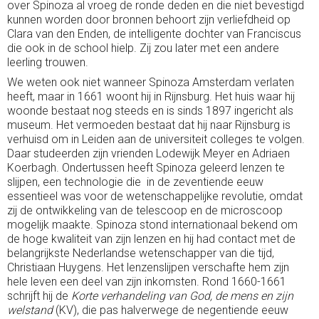
over Spinoza al vroeg de ronde deden en die niet bevestigd
kunnen worden door bronnen behoort zijn verliefdheid op
Clara van den Enden, de intelligente dochter van Franciscus
die ook in de school hielp. Zij zou later met een andere
leerling trouwen.
We weten ook niet wanneer Spinoza Amsterdam verlaten
heeft, maar in 1661 woont hij in Rijnsburg. Het huis waar hij
woonde bestaat nog steeds en is sinds 1897 ingericht als
museum. Het vermoeden bestaat dat hij naar Rijnsburg is
verhuisd om in Leiden aan de universiteit colleges te volgen.
Daar studeerden zijn vrienden Lodewijk Meyer en Adriaen
Koerbagh. Ondertussen heeft Spinoza geleerd lenzen te
slijpen, een technologie die in de zeventiende eeuw
essentieel was voor de wetenschappelijke revolutie, omdat
zij de ontwikkeling van de telescoop en de microscoop
mogelijk maakte. Spinoza stond internationaal bekend om
de hoge kwaliteit van zijn lenzen en hij had contact met de
belangrijkste Nederlandse wetenschapper van die tijd,
Christiaan Huygens. Het lenzenslijpen verschafte hem zijn
hele leven een deel van zijn inkomsten. Rond 1660-1661
schrijft hij de
Korte verhandeling van God, de mens en zijn
welstand
(KV), die pas halverwege de negentiende eeuw