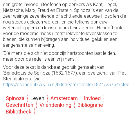
een grote invloed uitoefenen op denkers als Kant, Hegel,
Nietzsche, Marx, Freud en Einstein. Spinoza is een van de
zeer weinige zeventiende of achttiende-eeuwse filosofen die
nog steeds gelezen worden, en die telkens opnieuw
wetenschappers en kunstenaars beïnvloeden. Hij heeft ook
voor de moderne mens uiterst relevante levenslessen te
bieden, die kunnen bijdragen aan individueel geluk en een
aangename samenleving.
‘Die mens die zich niet door zijn hartstochten laat leiden,
maar door de rede, is een vrij mens.’
Voor deze tekst is dankbaar gebruik gemaakt van
'Benedictus de Spinoza (1632-1677), een overzicht', van Piet
Steenbakkers. (zie:
https://dspace.library.uu.nl/bitstream/handle/1874/25754/st
Spinoza
Leven
Amsterdam
Invloed
Geschriften
Vriendenkring
Bibliografie
Bibliotheek