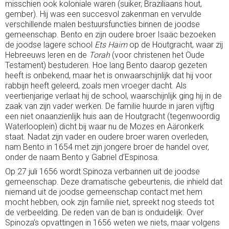
misschien ook koloniale waren (suiker, Braziliaans hout,
gember). Hij was een succesvol zakenman en vervulde
verschillende malen bestuursfuncties binnen de joodse
gemeenschap. Bento en zijn oudere broer Isaäc bezoeken
de joodse lagere school
Ets Haim
op de Houtgracht, waar zij
Hebreeuws leren en de
Torah
(voor christenen het Oude
Testament) bestuderen. Hoe lang Bento daarop gezeten
heeft is onbekend, maar het is onwaarschijnlijk dat hij voor
rabbijn heeft geleerd, zoals men vroeger dacht. Als
veertienjarige verlaat hij de school, waarschijnlijk ging hij in de
zaak van zijn vader werken. De familie huurde in jaren vijftig
een niet onaanzienlijk huis aan de Houtgracht (tegenwoordig
Waterlooplein) dicht bij waar nu de Mozes en Aäronkerk
staat. Nadat zijn vader en oudere broer waren overleden,
nam Bento in 1654 met zijn jongere broer de handel over,
onder de naam Bento y Gabriel d’Espinosa.
Op 27 juli 1656 wordt Spinoza verbannen uit de joodse
gemeenschap. Deze dramatische gebeurtenis, die inhield dat
niemand uit de joodse gemeenschap contact met hem
mocht hebben, ook zijn familie niet, spreekt nog steeds tot
de verbeelding. De reden van de ban is onduidelijk. Over
Spinoza’s opvattingen in 1656 weten we niets, maar volgens