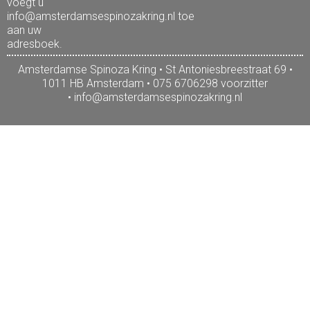
voegt u
info@amsterdamsespinozakring.nl toe
aan uw
adresboek.
Amsterdamse Spinoza Kring • St Antoniesbreestraat 69 •
1011 HB Amsterdam • 075 6706298 voorzitter
•
info@amsterdamsespinozakring.nl