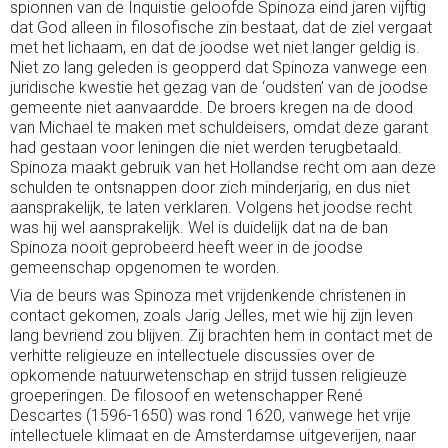
spionnen van de Inquistie geloofde Spinoza eind jaren vijftig
dat God alleen in filosofische zin bestaat, dat de ziel vergaat
met het lichaam, en dat de joodse wet niet langer geldig is.
Niet zo lang geleden is geopperd dat Spinoza vanwege een
juridische kwestie het gezag van de ‘oudsten’ van de joodse
gemeente niet aanvaardde. De broers kregen na de dood
van Michael te maken met schuldeisers, omdat deze garant
had gestaan voor leningen die niet werden terugbetaald.
Spinoza maakt gebruik van het Hollandse recht om aan deze
schulden te ontsnappen door zich minderjarig, en dus niet
aansprakelijk, te laten verklaren. Volgens het joodse recht
was hij wel aansprakelijk. Wel is duidelijk dat na de ban
Spinoza nooit geprobeerd heeft weer in de joodse
gemeenschap opgenomen te worden.
Via de beurs was Spinoza met vrijdenkende christenen in
contact gekomen, zoals Jarig Jelles, met wie hij zijn leven
lang bevriend zou blijven. Zij brachten hem in contact met de
verhitte religieuze en intellectuele discussies over de
opkomende natuurwetenschap en strijd tussen religieuze
groeperingen. De filosoof en wetenschapper René
Descartes (1596-1650) was rond 1620, vanwege het vrije
intellectuele klimaat en de Amsterdamse uitgeverijen, naar