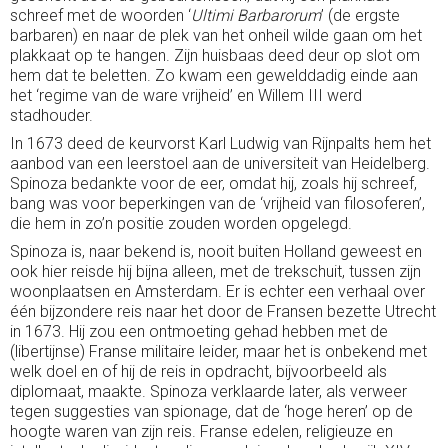
schreef met de woorden ‘
Ultimi Barbarorum
’ (de ergste
barbaren) en naar de plek van het onheil wilde gaan om het
plakkaat op te hangen. Zijn huisbaas deed deur op slot om
hem dat te beletten. Zo kwam een gewelddadig einde aan
het ‘regime van de ware vrijheid’ en Willem III werd
stadhouder.
In 1673 deed de keurvorst Karl Ludwig van Rijnpalts hem het
aanbod van een leerstoel aan de universiteit van Heidelberg.
Spinoza bedankte voor de eer, omdat hij, zoals hij schreef,
bang was voor beperkingen van de ‘vrijheid van filosoferen’,
die hem in zo’n positie zouden worden opgelegd.
Spinoza is, naar bekend is, nooit buiten Holland geweest en
ook hier reisde hij bijna alleen, met de trekschuit, tussen zijn
woonplaatsen en Amsterdam. Er is echter een verhaal over
één bijzondere reis naar het door de Fransen bezette Utrecht
in 1673. Hij zou een ontmoeting gehad hebben met de
(libertijnse) Franse militaire leider, maar het is onbekend met
welk doel en of hij de reis in opdracht, bijvoorbeeld als
diplomaat, maakte. Spinoza verklaarde later, als verweer
tegen suggesties van spionage, dat de ‘hoge heren’ op de
hoogte waren van zijn reis. Franse edelen, religieuze en