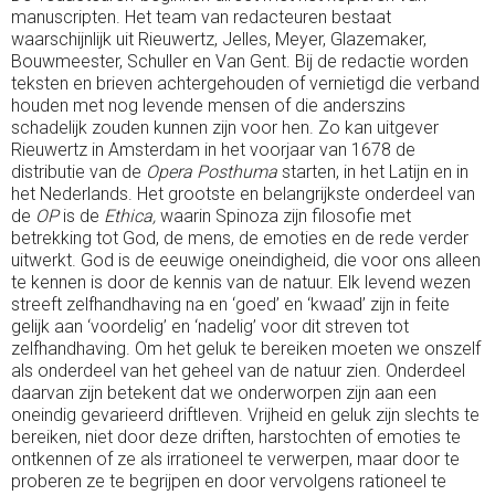
manuscripten. Het team van redacteuren bestaat
waarschijnlijk uit Rieuwertz, Jelles, Meyer, Glazemaker,
Bouwmeester, Schuller en Van Gent. Bij de redactie worden
teksten en brieven achtergehouden of vernietigd die verband
houden met nog levende mensen of die anderszins
schadelijk zouden kunnen zijn voor hen. Zo kan uitgever
Rieuwertz in Amsterdam in het voorjaar van 1678 de
distributie van de
Opera Posthuma
starten, in het Latijn en in
het Nederlands. Het grootste en belangrijkste onderdeel van
de
OP
is de
Ethica,
waarin Spinoza zijn filosofie met
betrekking tot God, de mens, de emoties en de rede verder
uitwerkt. God is de eeuwige oneindigheid, die voor ons alleen
te kennen is door de kennis van de natuur. Elk levend wezen
streeft zelfhandhaving na en ‘goed’ en ‘kwaad’ zijn in feite
gelijk aan ‘voordelig’ en ‘nadelig’ voor dit streven tot
zelfhandhaving. Om het geluk te bereiken moeten we onszelf
als onderdeel van het geheel van de natuur zien. Onderdeel
daarvan zijn betekent dat we onderworpen zijn aan een
oneindig gevarieerd driftleven. Vrijheid en geluk zijn slechts te
bereiken, niet door deze driften, harstochten of emoties te
ontkennen of ze als irrationeel te verwerpen, maar door te
proberen ze te begrijpen en door vervolgens rationeel te