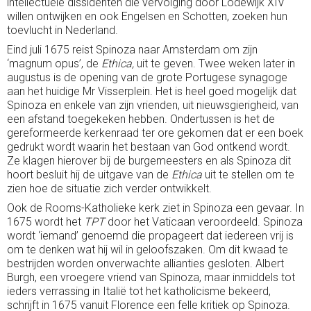
intellectuele dissidenten die vervolging door Lodewijk XIV
willen ontwijken en ook Engelsen en Schotten, zoeken hun
toevlucht in Nederland.
Eind juli 1675 reist Spinoza naar Amsterdam om zijn
‘magnum opus’, de
Ethica,
uit te geven. Twee weken later in
augustus is de opening van de grote Portugese synagoge
aan het huidige Mr Visserplein. Het is heel goed mogelijk dat
Spinoza en enkele van zijn vrienden, uit nieuwsgierigheid, van
een afstand toegekeken hebben. Ondertussen is het de
gereformeerde kerkenraad ter ore gekomen dat er een boek
gedrukt wordt waarin het bestaan van God ontkend wordt.
Ze klagen hierover bij de burgemeesters en als Spinoza dit
hoort besluit hij de uitgave van de
Ethica
uit te stellen om te
zien hoe de situatie zich verder ontwikkelt.
Ook de Rooms-Katholieke kerk ziet in Spinoza een gevaar. In
1675 wordt het
TPT
door het Vaticaan veroordeeld. Spinoza
wordt ‘iemand’ genoemd die propageert dat iedereen vrij is
om te denken wat hij wil in geloofszaken. Om dit kwaad te
bestrijden worden onverwachte allianties gesloten. Albert
Burgh, een vroegere vriend van Spinoza, maar inmiddels tot
ieders verrassing in Italië tot het katholicisme bekeerd,
schrijft in 1675 vanuit Florence een felle kritiek op Spinoza.