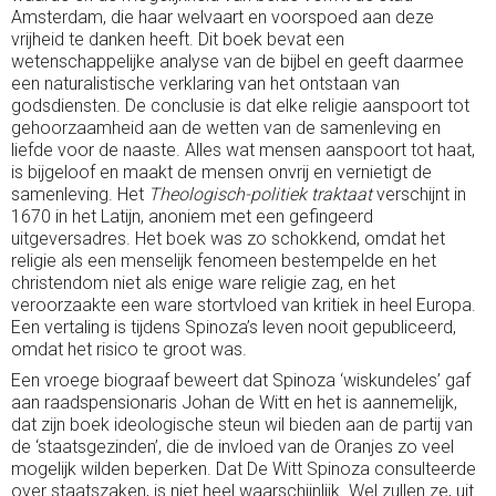
Amsterdam, die haar welvaart en voorspoed aan deze
vrijheid te danken heeft. Dit boek bevat een
wetenschappelijke analyse van de bijbel en geeft daarmee
een naturalistische verklaring van het ontstaan van
godsdiensten. De conclusie is dat elke religie aanspoort tot
gehoorzaamheid aan de wetten van de samenleving en
liefde voor de naaste. Alles wat mensen aanspoort tot haat,
is bijgeloof en maakt de mensen onvrij en vernietigt de
samenleving. Het
Theologisch-politiek traktaat
verschijnt in
1670 in het Latijn, anoniem met een gefingeerd
uitgeversadres. Het boek was zo schokkend, omdat het
religie als een menselijk fenomeen bestempelde en het
christendom niet als enige ware religie zag, en het
veroorzaakte een ware stortvloed van kritiek in heel Europa.
Een vertaling is tijdens Spinoza’s leven nooit gepubliceerd,
omdat het risico te groot was.
Een vroege biograaf beweert dat Spinoza ‘wiskundeles’ gaf
aan raadspensionaris Johan de Witt en het is aannemelijk,
dat zijn boek ideologische steun wil bieden aan de partij van
de ‘staatsgezinden’, die de invloed van de Oranjes zo veel
mogelijk wilden beperken. Dat De Witt Spinoza consulteerde
over staatszaken, is niet heel waarschijnlijk. Wel zullen ze, uit