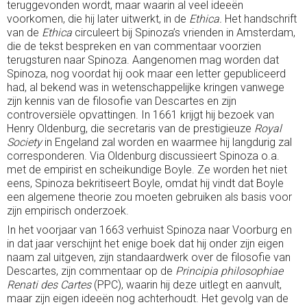
teruggevonden wordt, maar waarin al veel ideeën
voorkomen, die hij later uitwerkt, in de
Ethica.
Het handschrift
van de
Ethica
circuleert bij Spinoza’s vrienden in Amsterdam,
die de tekst bespreken en van commentaar voorzien
terugsturen naar Spinoza. Aangenomen mag worden dat
Spinoza, nog voordat hij ook maar een letter gepubliceerd
had, al bekend was in wetenschappelijke kringen vanwege
zijn kennis van de filosofie van Descartes en zijn
controversiële opvattingen. In 1661 krijgt hij bezoek van
Henry Oldenburg, die secretaris van de prestigieuze
Royal
Society
in Engeland zal worden en waarmee hij langdurig zal
corresponderen. Via Oldenburg discussieert Spinoza o.a.
met de empirist en scheikundige Boyle. Ze worden het niet
eens, Spinoza bekritiseert Boyle, omdat hij vindt dat Boyle
een algemene theorie zou moeten gebruiken als basis voor
zijn empirisch onderzoek.
In het voorjaar van 1663 verhuist Spinoza naar Voorburg en
in dat jaar verschijnt het enige boek dat hij onder zijn eigen
naam zal uitgeven, zijn standaardwerk over de filosofie van
Descartes, zijn commentaar op de
Principia philosophiae
Renati des Cartes
(PPC), waarin hij deze uitlegt en aanvult,
maar zijn eigen ideeën nog achterhoudt. Het gevolg van de