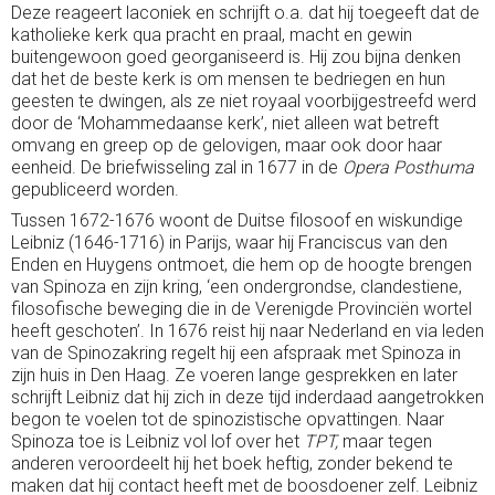
Deze reageert laconiek en schrijft o.a. dat hij toegeeft dat de
katholieke kerk qua pracht en praal, macht en gewin
buitengewoon goed georganiseerd is. Hij zou bijna denken
dat het de beste kerk is om mensen te bedriegen en hun
geesten te dwingen, als ze niet royaal voorbijgestreefd werd
door de ‘Mohammedaanse kerk’, niet alleen wat betreft
omvang en greep op de gelovigen, maar ook door haar
eenheid. De briefwisseling zal in 1677 in de
Opera Posthuma
gepubliceerd worden.
Tussen 1672-1676 woont de Duitse filosoof en wiskundige
Leibniz (1646-1716) in Parijs, waar hij Franciscus van den
Enden en Huygens ontmoet, die hem op de hoogte brengen
van Spinoza en zijn kring, ‘een ondergrondse, clandestiene,
filosofische beweging die in de Verenigde Provinciën wortel
heeft geschoten’. In 1676 reist hij naar Nederland en via leden
van de Spinozakring regelt hij een afspraak met Spinoza in
zijn huis in Den Haag. Ze voeren lange gesprekken en later
schrijft Leibniz dat hij zich in deze tijd inderdaad aangetrokken
begon te voelen tot de spinozistische opvattingen. Naar
Spinoza toe is Leibniz vol lof over het
TPT,
maar tegen
anderen veroordeelt hij het boek heftig, zonder bekend te
maken dat hij contact heeft met de boosdoener zelf. Leibniz