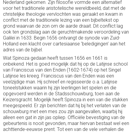
Nederland gekomen. Zijn filosofie vormde een alternatief
voor het traditionele aristotelische wereldbeeld, dat met de
christelijke theologie vervlochten was geraakt en kwam in
conflict met de traditionele lezing van een bijbeltekst op
grond waarvan de zon om de aarde draait. Dit conflict lag
ook ten grondslag aan de geruchtmakende veroordeling van
Galileï in 1633. Begin 1656 ontvangt de synode van Zuid-
Holland een klacht over cartesiaanse ‘beledigingen’ aan het
adres van de bijbel.
Wat Spinoza gedaan heeft tussen 1656 en 1661 is
onbekend. Het is goed mogelijk dat hij op de Latijnse school
van Franciscus van den Enden (1602-1674) op het Singel
Latijnse les kreeg. Franciscus van den Enden was een
veelzijdige man. Hij schreef en regisseerde o.a. Latijnse
toneelstukken waarin hij zijn leerlingen liet spelen en die
opgevoerd werden in de Stadsschouwburg, toen aan de
Keizersgracht. Mogelijk heeft Spinoza in een van die stukken
meegespeeld. Er zijn berichten dat hij bij het verlaten van de
schouwburg met een mes zou zijn aangevallen, waarbij hij
alleen een gat in zijn jas opliep. Officiële bevestiging van de
gebeurtenis is nooit gevonden, maar hiervan bestaat wel een
achttiende-eeuwse prent. Tot een van de vele verhalen die