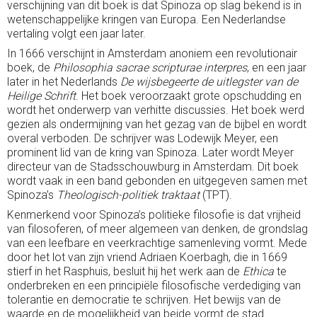
verschijning van dit boek is dat Spinoza op slag bekend is in
wetenschappelijke kringen van Europa. Een Nederlandse
vertaling volgt een jaar later.
In 1666 verschijnt in Amsterdam anoniem een revolutionair
boek, de
Philosophia sacrae scripturae interpres
, en een jaar
later in het Nederlands
De wijsbegeerte de uitlegster van de
Heilige Schrift
. Het boek veroorzaakt grote opschudding en
wordt het onderwerp van verhitte discussies. Het boek werd
gezien als ondermijning van het gezag van de bijbel en wordt
overal verboden. De schrijver was Lodewijk Meyer, een
prominent lid van de kring van Spinoza. Later wordt Meyer
directeur van de Stadsschouwburg in Amsterdam. Dit boek
wordt vaak in een band gebonden en uitgegeven samen met
Spinoza’s
Theologisch-politiek traktaat
(TPT).
Kenmerkend voor Spinoza’s politieke filosofie is dat vrijheid
van filosoferen, of meer algemeen van denken, de grondslag
van een leefbare en veerkrachtige samenleving vormt. Mede
door het lot van zijn vriend Adriaen Koerbagh, die in 1669
stierf in het Rasphuis, besluit hij het werk aan de
Ethica
te
onderbreken en een principiële filosofische verdediging van
tolerantie en democratie te schrijven. Het bewijs van de
waarde en de mogelijkheid van beide vormt de stad