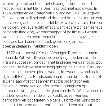
voorzorg, nooit per brief met elkaar gecommuniceerd
hebben, wat in het kleine Den Haag ook niet nodig was. In
1674 verbieden de Staten van Holland het
TPT
. De uitgever
Rieuwertz omzeilt het verbod door het boek te voorzien van
een volledig ander titelblad. Het boek wordt overal in Europa
verboden, met averechts effect, want iedere zichzelf serieus
nemende theoloog, wetenschapper of politicus wil weten
wat er in staat en overal verschijnen furieuze afwijzingen. In
Duitsland kan Leibniz het boek gewoon bij zijn vaste
boekhandelaar in Frankfurt kopen.
In 1672 valt Lodewijk XIV de Verenigde Provinciën binnen.
Johan de Witt wordt verantwoordelijk gehouden voor de
Franse successen omdat hij het landleger verwaarloosd zou
hebben. De Witt verliest volledig grip op de situatie. Dan vindt
een aanslag op hem plaats waarbij hij zwaar gewond raakt.
Hij treedt terug als Raadspensionaris, maar bij het Binnenhof
in Den Haag wordt hij samen met zijn broer door een
fanatieke meute van gereformeerde orangisten op
barbaarse wijze gelyncht. De lijken van de De Witts worden in
stukken gesneden, in delen verkocht, boven vuurtjes
geroosterd en opgegeten. Volgens Leibniz was Spinoza zo
geschokt door de gebeurtenissen, dat hij een plakkaat