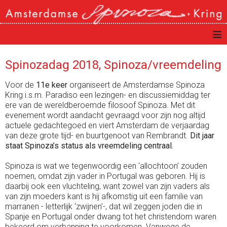
≡
Spinozadag 2018, Spinoza/vreemdeling
Voor de
11e keer
organiseert de Amsterdamse Spinoza
Kring i.s.m. Paradiso een lezingen- en discussiemiddag ter
ere van de wereldberoemde filosoof Spinoza. Met dit
evenement wordt aandacht gevraagd voor zijn nog altijd
actuele gedachtegoed en viert Amsterdam de verjaardag
van deze grote tijd- en buurtgenoot van Rembrandt.
Dit jaar
staat Spinoza’s status als vreemdeling centraal.
Spinoza is wat we tegenwoordig een ‘allochtoon’ zouden
noemen, omdat zijn vader in Portugal was geboren. Hij is
daarbij ook een vluchteling, want zowel van zijn vaders als
van zijn moeders kant is hij afkomstig uit een familie van
marranen - letterlijk ‘zwijnen’-, dat wil zeggen joden die in
Spanje en Portugal onder dwang tot het christendom waren
bekeerd om verbanning te voorkomen. Vanwege de