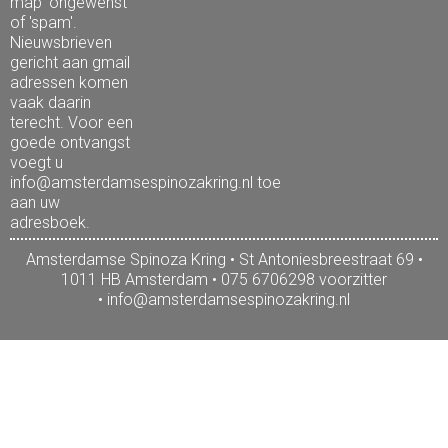
map 'ongewenst'
of 'spam'.
Nieuwsbrieven
gericht aan gmail
adressen komen
vaak daarin
terecht. Voor een
goede ontvangst
voegt u
info@amsterdamsespinozakring.nl toe
aan uw
adresboek.
Amsterdamse Spinoza Kring • St Antoniesbreestraat 69 •
1011 HB Amsterdam • 075 6706298 voorzitter
•
info@amsterdamsespinozakring.nl