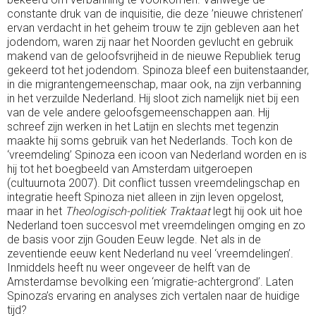
constante druk van de inquisitie, die deze ’nieuwe christenen’
ervan verdacht in het geheim trouw te zijn gebleven aan het
jodendom, waren zij naar het Noorden gevlucht en gebruik
makend van de geloofsvrijheid in de nieuwe Republiek terug
gekeerd tot het jodendom. Spinoza bleef een buitenstaander,
in die migrantengemeenschap, maar ook, na zijn verbanning
in het verzuilde Nederland. Hij sloot zich namelijk niet bij een
van de vele andere geloofsgemeenschappen aan. Hij
schreef zijn werken in het Latijn en slechts met tegenzin
maakte hij soms gebruik van het Nederlands. Toch kon de
‘vreemdeling’ Spinoza een icoon van Nederland worden en is
hij tot het boegbeeld van Amsterdam uitgeroepen
(cultuurnota 2007). Dit conflict tussen vreemdelingschap en
integratie heeft Spinoza niet alleen in zijn leven opgelost,
maar in het
Theologisch-politiek Traktaat
legt hij ook uit hoe
Nederland toen succesvol met vreemdelingen omging en zo
de basis voor zijn Gouden Eeuw legde. Net als in de
zeventiende eeuw kent Nederland nu veel ‘vreemdelingen’.
Inmiddels heeft nu weer ongeveer de helft van de
Amsterdamse bevolking een ‘migratie-achtergrond’. Laten
Spinoza’s ervaring en analyses zich vertalen naar de huidige
tijd?