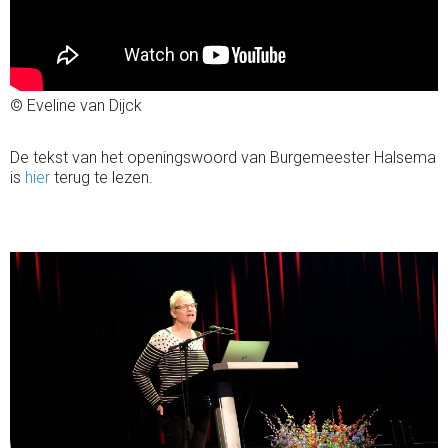
© Eveline van Dijck
De tekst van het openingswoord van Burgemeester Halsema
is
hier
terug te lezen.