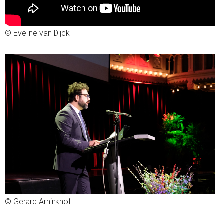
© Eveline van Dijck
© Gerard Arninkhof