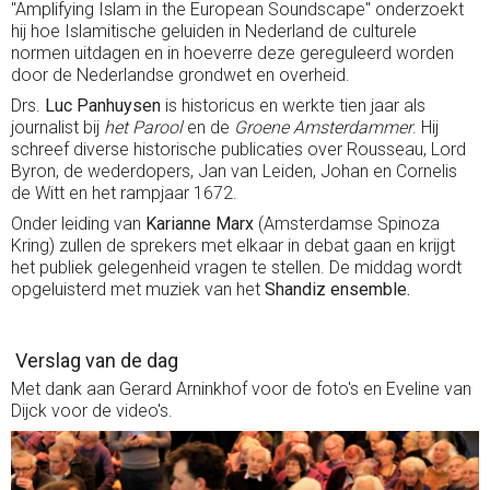
"Amplifying Islam in the European Soundscape" onderzoekt
hij hoe Islamitische geluiden in Nederland de culturele
normen uitdagen en in hoeverre deze gereguleerd worden
door de Nederlandse grondwet en overheid.
Drs.
Luc Panhuysen
is historicus en werkte tien jaar als
journalist bij
het Parool
en de
Groene Amsterdammer
. Hij
schreef diverse historische publicaties over Rousseau, Lord
Byron, de wederdopers, Jan van Leiden, Johan en Cornelis
de Witt en het rampjaar 1672.
Onder leiding van
Karianne Marx
(Amsterdamse Spinoza
Kring) zullen de sprekers met elkaar in debat gaan en krijgt
het publiek gelegenheid vragen te stellen. De middag wordt
opgeluisterd met muziek van het
Shandiz ensemble.
Verslag van de dag
Met dank aan Gerard Arninkhof voor de foto's en Eveline van
Dijck voor de video's.