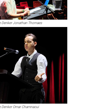
 Denker Jonathan Thomaes
 Denker Omar Chamnaoui