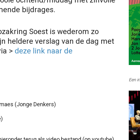
mooie ochtend/middag met zinvolle
mende bijdrages.
ozakring Soest is wederom zo
ijn heldere verslag van de dag met
via >
deze link naar de
Een i
maes (Jonge Denkers)
e)
 hieronder terug als video bestand (op youtube)