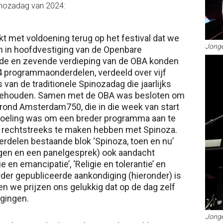
pinozadag van 2024:
t met voldoening terug op het festival dat we
Jonge
 in hoofdvestiging van de Openbare
de en zevende verdieping van de OBA konden
24 programmaonderdelen, verdeeld over vijf
s van de traditionele Spinozadag die jaarlijks
 gehouden. Samen met de OBA was besloten om
n rond Amsterdam750, die in die week van start
edoeling was om een breder programma aan te
e rechtstreeks te maken hebben met Spinoza.
erdelen bestaande blok ‘Spinoza, toen en nu’
ingen en een panelgesprek) ook aandacht
en emancipatie’, ‘Religie en tolerantie’ en
erder gepubliceerde aankondiging (hieronder) is
en we prijzen ons gelukkig dat op de dag zelf
rgingen.
Jonge