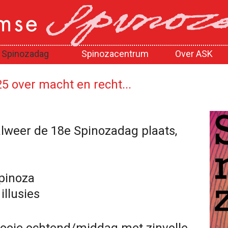
Spinozadag
Spinozacentrum
Over ASK
5 over macht en recht...
lweer de 18e Spinozadag plaats,
Spinoza
illusies