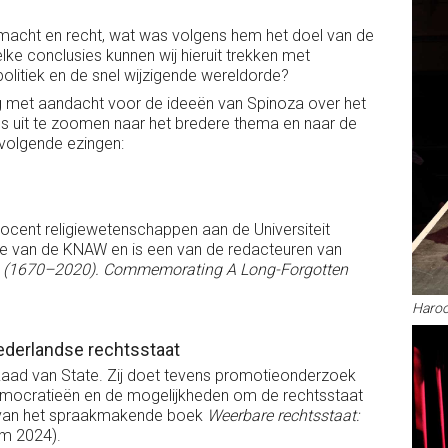
macht en recht, wat was volgens hem het doel van de
lke conclusies kunnen wij hieruit trekken met
politiek en de snel wijzigende wereldorde?
g met aandacht voor de ideeën van Spinoza over het
ns uit te zoomen naar het bredere thema en naar de
 volgende ezingen:
r docent religiewetenschappen aan de Universiteit
mie van de KNAW en is een van de redacteuren van
ise (1670–2020). Commemorating A Long-Forgotten
Haroo
ederlandse rechtsstaat
de Raad van State. Zij doet tevens promotieonderzoek
 democratieën en de mogelijkheden om de rechtsstaat
r van het spraakmakende boek
Weerbare rechtsstaat:
m 2024).