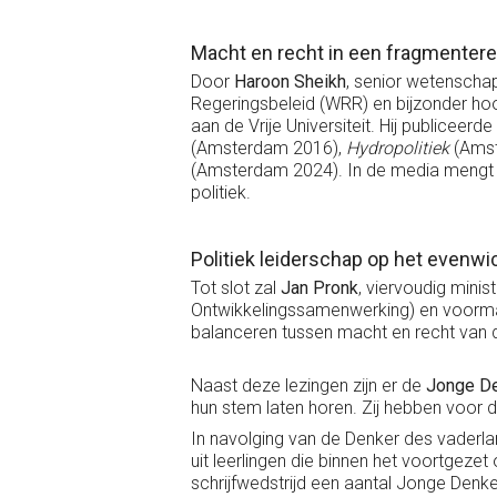
Macht en recht in een fragmenter
Door
Haroon Sheikh
, senior wetenscha
Regeringsbeleid (WRR) en bijzonder ho
aan de Vrije Universiteit. Hij publicee
(Amsterdam 2016),
Hydropolitiek
(Amst
(Amsterdam 2024). In de media mengt hij
politiek.
Politiek leiderschap op het evenw
Tot slot zal
Jan Pronk
, viervoudig mini
Ontwikkelingssamenwerking) en voormali
balanceren tussen macht en recht van d
Naast deze lezingen zijn er de
Jonge D
hun stem laten horen. Zij hebben voor
In navolging van de Denker des vaderlan
uit leerlingen die binnen het voortgezet
schrijfwedstrijd een aantal Jonge Denke