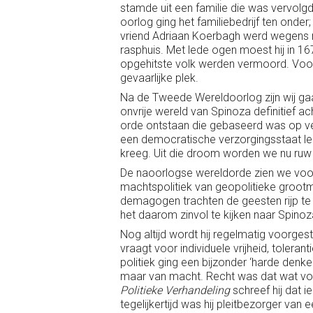
stamde uit een familie die was vervolgd
oorlog ging het familiebedrijf ten onder
vriend Adriaan Koerbagh werd wegens r
rasphuis. Met lede ogen moest hij in 1
opgehitste volk werden vermoord. Voor
gevaarlijke plek.
Na de Tweede Wereldoorlog zijn wij gaa
onvrije wereld van Spinoza definitief a
orde ontstaan die gebaseerd was op v
een democratische verzorgingsstaat le
kreeg. Uit die droom worden we nu ru
De naoorlogse wereldorde zien we voor
machtspolitiek van geopolitieke groot
demagogen trachten de geesten rijp te 
het daarom zinvol te kijken naar Spino
Nog altijd wordt hij regelmatig voorgest
vraagt voor individuele vrijheid, tolera
politiek ging een bijzonder ‘harde denker
maar van macht. Recht was dat wat vol
Politieke Verhandeling
schreef hij dat i
tegelijkertijd was hij pleitbezorger van