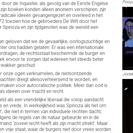
Pooya
 door de Inquisitie; als gevolg van de Eerste Engelse
; zijn boeken konden alleen anoniem verschijnen; zijn
adicale ideeën gevangengezet en overleed in het
672 toezien hoe de gebroeders De Witt door het
 Spinoza en zijn tijdgenoten was de wereld een
n geloven dat we de gevaarlijke, oorlogszuchtige en
chter ons hadden gelaten. Er was een internationale
erdragen, de rechtsstaat beschermde de burger en
ek ervoor te zorgen dat iedereen het steeds beter
w wakker geschud.
 onze ogen verkruimelen, de nietsontziende
Jorie
machten dreigt allesoverheersend te worden, en
maken voor autocratische politiek. Meer dan ooit is
za’s ideeën over macht en recht.
eld als een vriendelijke liberaal die volop aandacht
ntie en vrede. In werkelijkheid was Spinoza als het om
’, die niet in termen van individuele rechten dacht,
gens de regels van de natuur gebeurde en in de
emand ‘zoveel recht heeft als zijn macht strekt’. Maar
 een vrije staat, waar de burgers niet door vrees worden