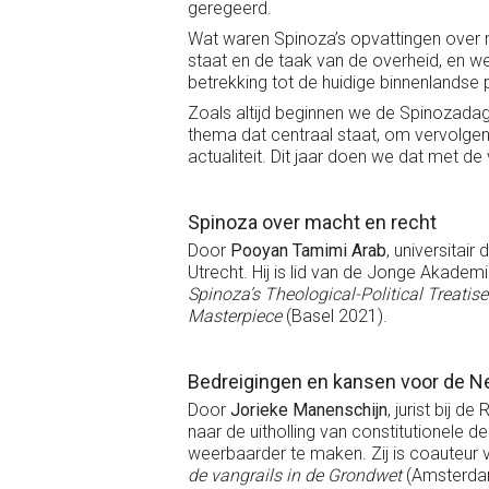
geregeerd.
Wat waren Spinoza’s opvattingen over 
staat en de taak van de overheid, en we
betrekking tot de huidige binnenlandse 
Zoals altijd beginnen we de Spinozada
thema dat centraal staat, om vervolge
actualiteit. Dit jaar doen we dat met de
Spinoza over macht en recht
Door
Pooyan Tamimi Arab
, universitai
Utrecht. Hij is lid van de Jonge Akade
Spinoza’s Theological-Political Treat
Masterpiece
(Basel 2021).
Bedreigingen en kansen voor de N
Door
Jorieke Manenschijn
, jurist bij 
naar de uitholling van constitutionele
weerbaarder te maken. Zij is coauteu
de vangrails in de Grondwet
(Amsterda