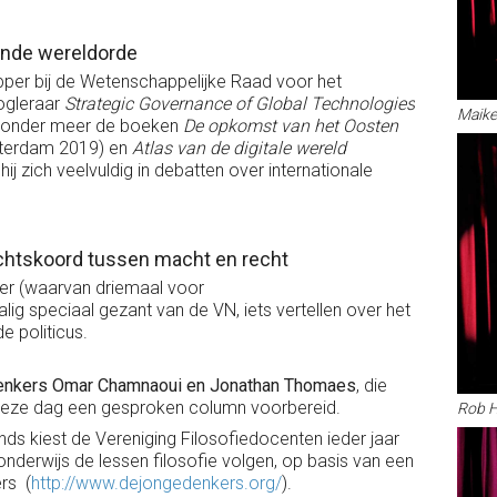
ende wereldorde
pper bij de Wetenschappelijke Raad voor het
ogleraar
Strategic Governance of Global Technologies
Maike
rde onder meer de boeken
De opkomst van het Oosten
erdam 2019) en
Atlas van de digitale wereld
 zich veelvuldig in debatten over internationale
ichtskoord tussen macht en recht
ster (waarvan driemaal voor
g speciaal gezant van de VN, iets vertellen over het
e politicus.
enkers Omar Chamnaoui en Jonathan Thomaes
, die
 deze dag een gesproken column voorbereid.
Rob 
ds kiest de Vereniging Filosofiedocenten ieder jaar
 onderwijs de lessen filosofie volgen, op basis van een
rs (
http://www.dejongedenkers.org/
).