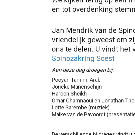
We kijken terug op een 
en tot overdenking stem
Jan Mendrik van de Spin
vriendelijk geweest om z
ons te delen. U vindt het 
Spinozakring Soest
Aan deze dag droegen bij:
Pooyan Tamimi Arab
Jorieke Manenschijn
Haroon Sheikh
Omar Chamnaoui en Jonathan Tho
Lotte Sarembe (muziek)
Maike van de Pavoordt (presentati
De verschillende bijdrages vindt u