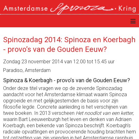
≡
Spinozadag 2014: Spinoza en Koerbagh
- provo’s van de Gouden Eeuw?
Zondag 23 november 2014 van 12.00 tot 15.45 uur
Paradiso, Amsterdam
Spinoza & Koerbagh - provo's van de Gouden Eeuw?
Onder deze titel vragen we op de zevende Spinozadag
aandacht voor het Amsterdamse klimaat waarin Spinoza
opgroeide en met gelijkgestemden de basis voor zijn
filosofie legde. Concrete aanleiding is het verschijnen van
twee boeken. In 2013 verscheen
Het noodlot van een ketter
,
waarin Bart Leeuwenburgh het leven en denken van Adriaen
Koerbagh, een bekende van Spinoza beschrijft. Koerbagh's
radicale opvattingen en provocerende houding brachten hem
tot ontzetting van zijn vrienden in het Amsterdamse rasphuis