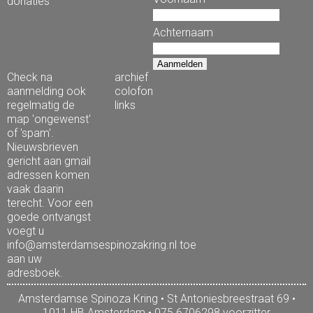
donaties
Achternaam
Check na
archief
aanmelding ook
colofon
regelmatig de
links
map 'ongewenst'
of 'spam'.
Nieuwsbrieven
gericht aan gmail
adressen komen
vaak daarin
terecht. Voor een
goede ontvangst
voegt u
info@amsterdamsespinozakring.nl toe
aan uw
adresboek.
Amsterdamse Spinoza Kring • St Antoniesbreestraat 69 •
1011 HB Amsterdam • 075 6706298 voorzitter