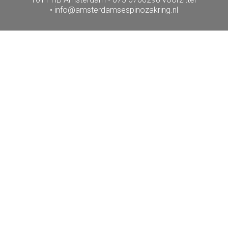
•
info@amsterdamsespinozakring.nl