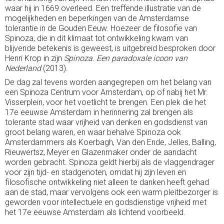
waar hij in 1669 overleed. Een treffende illustratie van de
mogelijkheden en beperkingen van de Amsterdamse
tolerantie in de Gouden Eeuw. Hoezeer de filosofie van
Spinoza, die in dit klimaat tot ontwikkeling kwam van
blijvende betekenis is geweest, is uitgebreid besproken door
Henri Krop in zijn
Spinoza. Een paradoxale icoon van
Nederland
(2013).
De dag zal tevens worden aangegrepen om het belang van
een Spinoza Centrum voor Amsterdam, op of nabij het Mr.
Visserplein, voor het voetlicht te brengen. Een plek die het
17e eeuwse Amsterdam in herinnering zal brengen als
tolerante stad waar vrijheid van denken en godsdienst van
groot belang waren, en waar behalve Spinoza ook
Amsterdammers als Koerbagh, Van den Ende, Jelles, Balling,
Rieuwertsz, Meyer en Glazenmaker onder de aandacht
worden gebracht. Spinoza geldt hierbij als de vlaggendrager
voor zijn tijd- en stadgenoten, omdat hij zijn leven en
filosofische ontwikkeling niet alleen te danken heeft gehad
aan de stad, maar vervolgens ook een warm pleitbezorger is
geworden voor intellectuele en godsdienstige vrijheid met
het 17e eeuwse Amsterdam als lichtend voorbeeld.