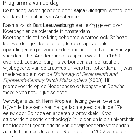
Programma van de dag
De middag wordt geopend door
Kajsa Ollongren
, wethouder
van kunst en cultuur van Amsterdam.
Daarna zal
dr. Bart Leeuwenburgh
een lezing geven over
Koerbagh en de tolerantie in Amsterdam.
Koerbagh die tot de kring behoorde waartoe ook Spinoza
kan worden gerekend, eindigde door zijn radicale
opvattingen en provocerende houding tot ontzetting van zijn
vrienden in het Amsterdamse Rasphuis waar hij in 1669
overleed. Leeuwenburgh is verbonden aan de faculteit
wijsbegeerte van de Erasmus Universiteit Rotterdam. Hij was
mederedacteur van de
Dictionary of Seventeenth and
Eighteenth-Century Dutch Philosophers
(2003). Hij
promoveerde op de Nederlandse ontvangst van Darwins
theorie van natuurlijke selectie.
Vervolgens zal
dr. Henri Krop
een lezing geven over de
blijvende betekenis van het gedachtegoed dat in de 17e
eeuw door Spinoza en anderen is ontwikkeld. Krop
studeerde filosofie en theologie in Leiden en is als universitair
hoofddocent geschiedenis van de wijsbegeerte verbonden
aan de Erasmus Universiteit Rotterdam. In 2002 verscheen