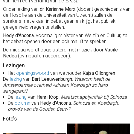
van hem een vertaling van de
Ethica
.
Onder leiding van
dr. Karianne Marx
(docent geschiedenis van
de filosofie aan de Universiteit van Utrecht) zullen de
sprekers met elkaar in debat gaan en krijgt het publiek
gelegenheid vragen te stellen.
Hedy d'Ancona
, voormalig minister van Welzijn en Cultuur, zal
het debat openen door een column uit te spreken.
De middag wordt opgeluisterd met muziek door
Vasile
Nedea
(cymbaal en accordeon).
Lezingen
Het
openingswoord
van wethouder
Kajsa Ollongren
De
lezing
van
Bart Leeuwenburgh
:
Waarom heeft de
Amsterdamse overheid Adriaan Koerbagh zo hard
aangepakt?
De
lezing
van
Henri Krop
:
Maatschappijkritiek bij Spinoza
De
column
van
Hedy d'Ancona
:
Spinoza en Koerbagh:
provo's van de Gouden Eeuw?
Foto's