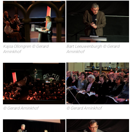
Bart Leeuwenburgh © Gerard
Kajsa Ollongren © Gerard
Arninkhof
Arninkhof
© Gerard Arninkhof
© Gerard Arninkhof