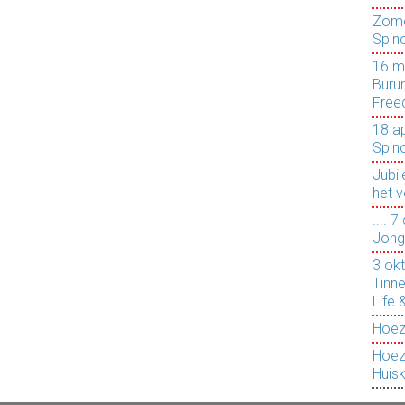
Zome
Spin
16 m
Burum
Free
18 ap
Spin
Jubi
het v
....
Jong
3 ok
Tinn
Life 
Hoez
Hoez
Huis