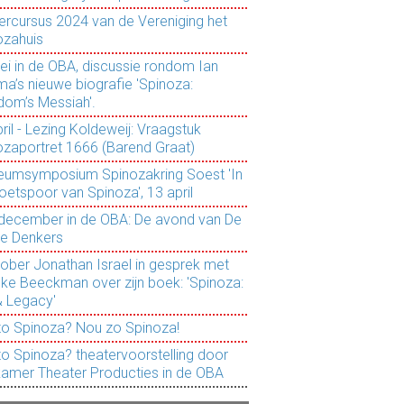
rcursus 2024 van de Vereniging het
ozahuis
ei in de OBA, discussie rondom Ian
a’s nieuwe biografie 'Spinoza:
dom’s Messiah'.
ril - Lezing Koldeweij: Vraagstuk
ozaportret 1666 (Barend Graat)
leumsymposium Spinozakring Soest 'In
oetspoor van Spinoza', 13 april
 7 december in de OBA: De avond van De
e Denkers
tober Jonathan Israel in gesprek met
eke Beeckman over zijn boek: 'Spinoza:
& Legacy'
o Spinoza? Nou zo Spinoza!
o Spinoza? theatervoorstelling door
kamer Theater Producties in de OBA