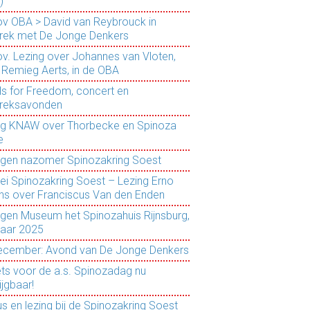
)
ov OBA > David van Reybrouck in
rek met De Jonge Denkers
ov. Lezing over Johannes van Vloten,
 Remieg Aerts, in de OBA
ls for Freedom, concert en
reksavonden
ng KNAW over Thorbecke en Spinoza
e
ngen nazomer Spinozakring Soest
ei Spinozakring Soest – Lezing Erno
ns over Franciscus Van den Enden
ngen Museum het Spinozahuis Rijnsburg,
jaar 2025
ecember: Avond van De Jonge Denkers
ets voor de a.s. Spinozadag nu
ijgbaar!
s en lezing bij de Spinozakring Soest