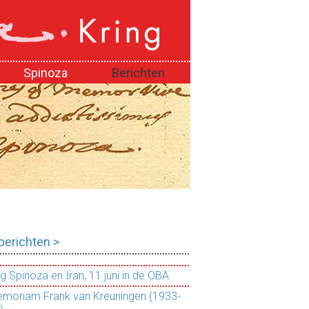
Spinoza
Berichten
 berichten >
g Spinoza en Iran, 11 juni in de OBA
emoriam Frank van Kreuningen (1933-