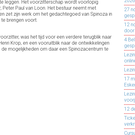
2026
r te leggen. Het voorzitterschap wordt voorlopig
Peter Paul van Loon. Het bestuur neemt met
27 n
n zet zijn werk om het gedachtegoed van Spinoza in
gesp
 te brengen voort.
12 n
door
 voorzitter, was het tijd voor een verdere terugblik naar
4 Bel
Henri Krop, en een vooruitblik naar de ontwikkelingen
gesp
en de mogelijkheden om daar een Spinozacentrum te
Lezi
onlin
Lezi
17 m
Eske
Lezi
voor
12 d
Tick
verkr
Cursu