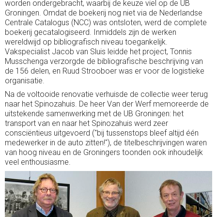
worden ondergebracht, waarbij de keuze viel op de UB
Groningen. Omdat de boekerij nog niet via de Nederlandse
Centrale Catalogus (NCC) was ontsloten, werd de complete
boekerij gecatalogiseerd. Inmiddels zijn de werken
wereldwijd op bibliografisch niveau toegankelijk.
Vakspecialist Jacob van Sluis leidde het project, Tonnis
Musschenga verzorgde de bibliografische beschrijving van
de 156 delen, en Ruud Strooboer was er voor de logistieke
organisatie.
Na de voltooide renovatie verhuisde de collectie weer terug
naar het Spinozahuis. De heer Van der Werf memoreerde de
uitstekende samenwerking met de UB Groningen: het
transport van en naar het Spinozahuis werd zeer
consciëntieus uitgevoerd ("bij tussenstops bleef altijd één
medewerker in de auto zitten!"), de titelbeschrijvingen waren
van hoog niveau en de Groningers toonden ook inhoudelijk
veel enthousiasme.