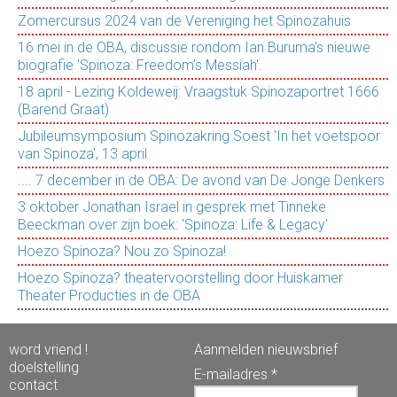
Zomercursus 2024 van de Vereniging het Spinozahuis
16 mei in de OBA, discussie rondom Ian Buruma’s nieuwe
biografie 'Spinoza: Freedom’s Messiah'.
18 april - Lezing Koldeweij: Vraagstuk Spinozaportret 1666
(Barend Graat)
Jubileumsymposium Spinozakring Soest 'In het voetspoor
van Spinoza', 13 april
.... 7 december in de OBA: De avond van De Jonge Denkers
3 oktober Jonathan Israel in gesprek met Tinneke
Beeckman over zijn boek: 'Spinoza: Life & Legacy'
Hoezo Spinoza? Nou zo Spinoza!
Hoezo Spinoza? theatervoorstelling door Huiskamer
Theater Producties in de OBA
word vriend !
Aanmelden nieuwsbrief
doelstelling
E-mailadres *
contact